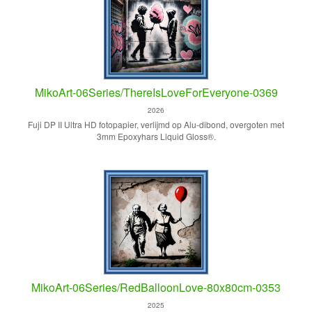
MikoArt-06Series/ThereIsLoveForEveryone-0369
2026
Fuji DP II Ultra HD fotopapier, verlijmd op Alu-dibond, overgoten met
3mm Epoxyhars Liquid Gloss®.
MikoArt-06Series/RedBalloonLove-80x80cm-0353
2025