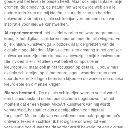
goede wat het leven te bieden heeft. Maar ook mijn fantasie, mijn
dromen, de omgeving, de natuur, het wereldwijde web en alle
andere indrukken die mij ideeën, kleurindrukken en beelden
opleveren voor mijn digitale schilderijen vormen een bron van
inspiratie voor nieuwe kunstwerken.
Al experimenterend
met allerlei soorten softwareprogramma's
kreeg ik het digitaal schilderen meer en meer in mijn vingers. En
bij elk nieuw kunstwerk ga ik opzoek naar de grenzen van de
digitale mogelijkheden. Mijn vakkennis en ervaring in het grafisch
ontwerpproces zijn onmiskenbaar aanwezig in mijn kunstwerken.
Die invloed is er niet alleen wat betreft compositie en
kleurgebruik, maar ook in het focussen op details. Ik bouw mijn
digitale schilderijen op in meerdere lagen, waardoor men door
door de kleurrijke lagen heen kan kijken en de werken een unieke
kleurdiepte en dimensie krijgen.
Blanco bestand
- De digitale schilderijen worden veelal vanaf
een blanco bestand op het beeldscherm opgebouwd. Tot het
moment dat er een fysiek MikoArt-kunstwerk van mij wordt
vervaardigd, bestaat er dus eigenlijk alleen een digitaal
“origineel”. Met behulp van verschillende computerprogramma’s
ontwerp, teken en schilder ik het digitale ontwerp tot een
veelkleurig beeld, waarna dit verder wordt bewerkt tot een digitaal