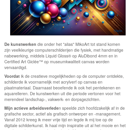
De kunstwerken
die onder het "alias" MikoArt tot stand komen
zijn veelkleurige computerschilderijen die fysiek, met handmatige
nabewerking, middels Liquid Gloss® op AluDibond 4mm en in
Certified Art Giclée™ op museumkwaliteit canvas worden
vervaardigd.
Voordat
ik de creatieve mogelijkheden op de computer ontdekte,
schilderde ik voornamelijk met acrylverf op canvas en
plaatmateriaal. Daarnaast beoefende ik ook het pentekenen en
aquarelleren. De kunstwerken uit die periode vertonen voor het
merendeel landschap-, vakwerk- en dorpsgezichten.
Mijn actieve arbeidsverlede
n speelde zich hoofdzakelijk af in de
grafische sector, actief als grafisch ontwerper en -management.
Vanaf 2012 kreeg ik meer vrije tijd en legde ik mij toe op de
digitale schilderkunst. Ik haal mijn inspiratie uit al het mooie en het