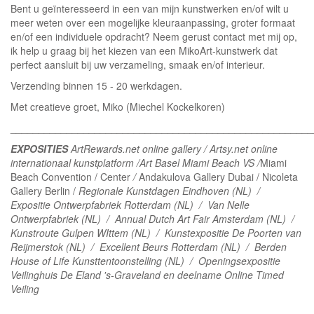
Bent u geïnteresseerd in een van mijn kunstwerken en/of wilt u
meer weten over een mogelijke kleuraanpassing, groter formaat
en/of een individuele opdracht? Neem gerust contact met mij op,
ik help u graag bij het kiezen van een MikoArt-kunstwerk dat
perfect aansluit bij uw verzameling, smaak en/of interieur.
Verzending binnen 15 - 20 werkdagen.
Met creatieve groet, Miko (Miechel Kockelkoren)
______________________________________________________
EXPOSITIES
ArtRewards.net online gallery / Artsy.net online
internationaal kunstplatform /Art Basel Miami Beach VS /
Miami
Beach Convention / Center
/
Andakulova Gallery Dubai / Nicoleta
Gallery Berlin /
Regionale Kunstdagen Eindhoven (NL) /
Expositie Ontwerpfabriek Rotterdam (NL) / Van Nelle
Ontwerpfabriek (NL) / Annual Dutch Art Fair Amsterdam (NL) /
Kunstroute Gulpen WIttem (NL) / Kunstexpositie De Poorten van
Reijmerstok (NL) / Excellent Beurs Rotterdam (NL) / Berden
House of Life Kunsttentoonstelling (NL) / Openingsexpositie
Veilinghuis De Eland 's-Graveland en deelname Online Timed
Veiling