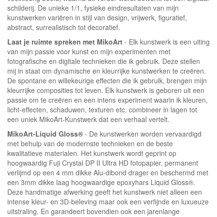
schilderij. De unieke 1/1, fysieke eindresultaten van mijn
kunstwerken variëren in stijl van design, vrijwerk, figuratief,
abstract, surrealistisch tot decoratief.
Laat je ruimte spreken met MikoArt
- Elk kunstwerk is een uiting
van mijn passie voor kunst en mijn experimenten met
fotografische en digitale technieken die ik gebruik. Deze stellen
mij in staat om dynamische en kleurrijke kunstwerken te creëren.
De spontane en willekeurige effecten die ik gebruik, brengen mijn
kleurrijke composities tot leven. Elk kunstwerk is geboren uit een
passie om te creëren en een intens experiment waarin ik kleuren,
licht-effecten, schaduwen, texturen etc. combineer in lagen tot
een uniek MikoArt-Kunstwerk dat een verhaal vertelt.
MikoArt-Liquid Gloss®
- De kunstwerken worden vervaardigd
met behulp van de modernste technieken en de beste
kwalitatieve materialen. Het kunstwerk wordt geprint op
hoogwaardig Fuji Crystal DP II Ultra HD fotopapier, permanent
verlijmd op een 4 mm dikke Alu-dibond drager en beschermd met
een 3mm dikke laag hoogwaardige epoxyhars Liquid Gloss®.
Deze handmatige afwerking geeft het kunstwerk niet alleen een
intense kleur- en 3D-beleving maar ook een verfijnde en luxueuze
uitstraling. En garandeert bovendien ook een jarenlange