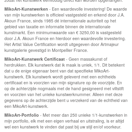
zodat het kunstwerk eenvoudig direct kan worden opgehangen.
MikoArt-Kunstwerken
- Een waardevolle investering! De waarde
van mijn kunstwerken is officieel vastgesteld en erkend door J.A.
Akoun France, sinds 1985 dé internationale autoriteit op het
gebied van taxatie en informatie binnen de internationale
kunstmarkt. Een minimumwaarde van € 3250,00 is vastgesteld
door J.A. Akoun France en hierdoor een waardevolle investering.
Het Artist Value Certification wordt uitgegeven door Artmajeur
kunstgalerie gevestigd in Montpellier France.
MikoArt-Kunstwerk Certificaat
- Geen massakunst of
herdrukken. Elk kunstwerk dat ik maak is uniek, 1/1. Dit betekent
dat u de enige eigenaar bent van dat specifieke MikoArt-
kunstwerk. Elk kunstwerk wordt geleverd met een echtheids
certificaat en is voorzien van mijn signature op de voorzijde. En
op de achterzijde nogmaals met de hand gesigneerd met viltstift
en voorzien van het unieke kunstwerknummer. Alleen met deze
gegevens op de achterzijde bent u verzekerd van de echtheid van
een MikoArt-kunstwerk.
MikoArt-Portfolio
- Met meer dan 250 unieke 1/1-kunstwerken in
mijn portfolio, elk met een eigen verhaal en uitstraling, is er altijd
wel een kunstwerk te vinden dat past bij uw stijl en/of voorkeur.